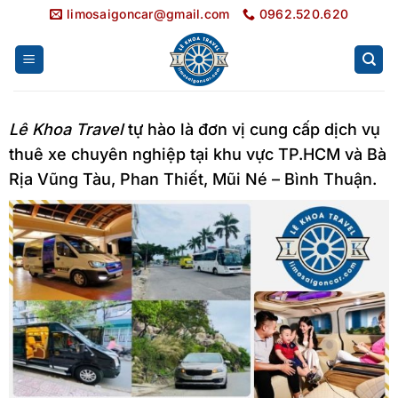
Bỏ
limosaigoncar@gmail.com
0962.520.620
qua
nội
dung
Lê Khoa Travel
tự hào là đơn vị cung cấp dịch vụ
thuê xe chuyên nghiệp tại khu vực TP.HCM và Bà
Rịa Vũng Tàu, Phan Thiết, Mũi Né – Bình Thuận.