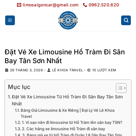
Bỏ
limosaigoncar@gmail.com
0962.520.620
qua
nội
dung
Đặt Vé Xe Limousine Hồ Tràm Đi Sân
Bay Tân Sơn Nhất
26 THÁNG 3, 2026
-
LÊ KHOA TRAVEL
-
10 LƯỢT XEM
Mục lục
Đặt Vé Xe Limousine Từ Hồ Tràm Đi Sân Bay Tân Sơn
Nhất
Bảng Giá Limousine & Xe Riêng | Đại Lý Vé Lê Khoa
Travel
1. Vì sao nên đi limousine từ Hồ Tràm lên sân bay TSN?
2. Các hãng xe limousine Hồ Tràm đi sân bay
3. Bảng giá xe từ Hồ Tràm đi Quận 1 & Sân Bay Tân Sơn