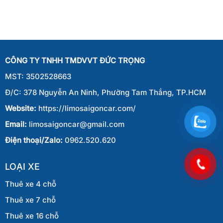
Xe
Sài
Thiết
7
Gòn
Chỗ
Đi
Từ
Phan
Sài
Thiết
Gòn
Đi
CÔNG TY TNHH TMDVVT ĐỨC TRỌNG
Phan
Thiết
MST: 3502528663
Đ/C: 378 Nguyễn An Ninh, Phường Tam Thắng, TP.HCM
Website:
https://limosaigoncar.com/
Email:
limosaigoncar@gmail.com
Điện thoại/Zalo:
0962.520.620
LOẠI XE
Thuê xe 4 chỗ
Thuê xe 7 chỗ
Thuê xe 16 chỗ