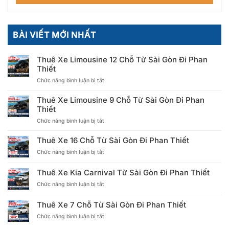
BÀI VIẾT MỚI NHẤT
Thuê Xe Limousine 12 Chỗ Từ Sài Gòn Đi Phan
Thiết
ở
Chức năng bình luận bị tắt
Thuê
Xe
Thuê Xe Limousine 9 Chỗ Từ Sài Gòn Đi Phan
Limousine
Thiết
12
ở
Chức năng bình luận bị tắt
Chỗ
Thuê
Từ
Xe
Sài
Thuê Xe 16 Chỗ Từ Sài Gòn Đi Phan Thiết
Limousine
Gòn
ở
Chức năng bình luận bị tắt
9
Đi
Thuê
Chỗ
Phan
Xe
Từ
Thiết
Thuê Xe Kia Carnival Từ Sài Gòn Đi Phan Thiết
16
Sài
ở
Chức năng bình luận bị tắt
Chỗ
Gòn
Thuê
Từ
Đi
Xe
Sài
Phan
Thuê Xe 7 Chỗ Từ Sài Gòn Đi Phan Thiết
Kia
Gòn
Thiết
ở
Chức năng bình luận bị tắt
Carnival
Đi
Thuê
Từ
Phan