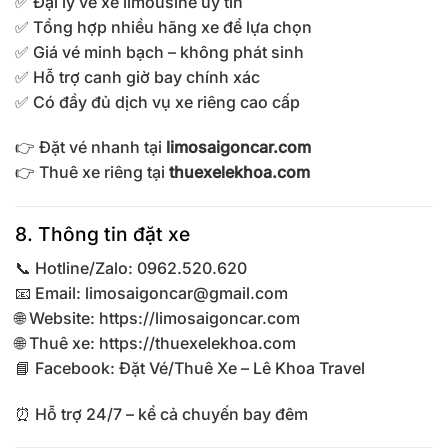
✅ Đại lý vé xe limousine uy tín
✅ Tổng hợp nhiều hãng xe để lựa chọn
✅ Giá vé minh bạch – không phát sinh
✅ Hỗ trợ canh giờ bay chính xác
✅ Có đầy đủ dịch vụ xe riêng cao cấp
👉 Đặt vé nhanh tại
limosaigoncar.com
👉 Thuê xe riêng tại
thuexelekhoa.com
8. Thông tin đặt xe
📞 Hotline/Zalo: 0962.520.620
📧 Email:
limosaigoncar@gmail.com
🌐 Website:
https://limosaigoncar.com
🌐 Thuê xe:
https://thuexelekhoa.com
📘 Facebook: Đặt Vé/Thuê Xe – Lê Khoa Travel
⏰ Hỗ trợ 24/7 – kể cả chuyến bay đêm