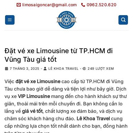
Bỏ
limosaigoncar@gmail.com
0962.520.620
qua
nội
dung
Đặt vé xe Limousine từ TP.HCM đi
Vũng Tàu giá tốt
7 THÁNG 3, 2025
-
LÊ KHOA TRAVEL
-
249 LƯỢT XEM
Việc
đặt vé xe Limousine
cao cấp từ TP.HCM đi Vũng
Tàu chưa bao giờ dễ dàng và tiện lợi như bây giờ. Dịch
vụ xe
VIP Limousine
mang đến cho hành khách sự thư
giãn, thoải mái trên mỗi chuyến đi. Bạn không cần lo
lắng về
giá vé tốt
, chất lượng xe đảm bảo, và dịch vụ
chăm sóc khách hàng chu đáo.
Lê Khoa Travel
cung
cấp những lựa chọn tốt nhất dành cho bạn, đồng hành