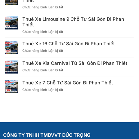
Thiết
ở
Chức năng bình luận bị tắt
Thuê
Xe
Thuê Xe Limousine 9 Chỗ Từ Sài Gòn Đi Phan
Limousine
Thiết
12
ở
Chức năng bình luận bị tắt
Chỗ
Thuê
Từ
Xe
Sài
Thuê Xe 16 Chỗ Từ Sài Gòn Đi Phan Thiết
Limousine
Gòn
ở
Chức năng bình luận bị tắt
9
Đi
Thuê
Chỗ
Phan
Xe
Từ
Thiết
Thuê Xe Kia Carnival Từ Sài Gòn Đi Phan Thiết
16
Sài
ở
Chức năng bình luận bị tắt
Chỗ
Gòn
Thuê
Từ
Đi
Xe
Sài
Phan
Thuê Xe 7 Chỗ Từ Sài Gòn Đi Phan Thiết
Kia
Gòn
Thiết
ở
Chức năng bình luận bị tắt
Carnival
Đi
Thuê
Từ
Phan
Xe
Sài
Thiết
7
Gòn
Chỗ
Đi
Từ
Phan
Sài
Thiết
Gòn
Đi
CÔNG TY TNHH TMDVVT ĐỨC TRỌNG
Phan