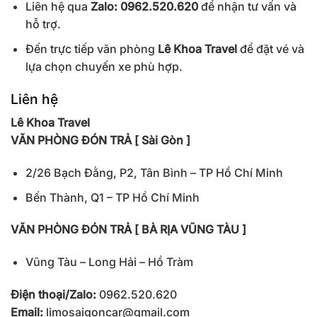
Liên hệ qua
Zalo: 0962.520.620
để nhận tư vấn và
hỗ trợ.
Đến trực tiếp văn phòng
Lê Khoa Travel
để đặt vé và
lựa chọn chuyến xe phù hợp.
Liên hệ
Lê Khoa Travel
VĂN PHÒNG ĐÓN TRẢ [ Sài Gòn ]
2/26 Bạch Đằng, P2, Tân Bình – TP Hồ Chí Minh
Bến Thành, Q1 – TP Hồ Chí Minh
VĂN PHÒNG ĐÓN TRẢ [ BÀ RỊA VŨNG TÀU ]
Vũng Tàu – Long Hải – Hồ Tràm
Điện thoại/Zalo:
0962.520.620
Email:
limosaigoncar@gmail.com