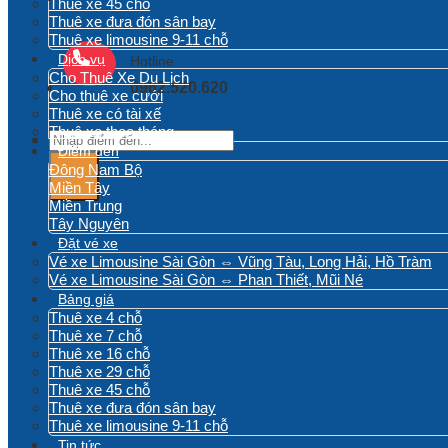
Thuê xe 45 chỗ
Thuê xe đưa đón sân bay
Thuê xe limousine 9-11 chỗ
Dịch vụ
Hotline
Cho Thuê Xe Du Lịch
0962.520.620
Cho thuê xe cưới
Thuê xe có tài xế
Thuê xe theo tháng
Tìm
Điểm đến
kiếm:
Đông Nam Bộ
Miền Tây
Miền Trung
Tây Nguyên
Đặt vé xe
Vé xe Limousine Sài Gòn ⇔ Vũng Tàu, Long Hải, Hồ Tràm
Vé xe Limousine Sài Gòn ⇔ Phan Thiết, Mũi Né
Bảng giá
Thuê xe 4 chỗ
Thuê xe 7 chỗ
Thuê xe 16 chỗ
Thuê xe 29 chỗ
Thuê xe 45 chỗ
Thuê xe đưa đón sân bay
Thuê xe limousine 9-11 chỗ
Tin tức