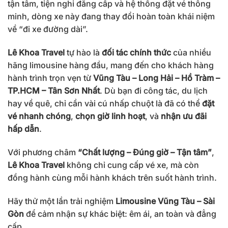
tận tâm, tiện nghi đẳng cấp và hệ thống đặt vé thông
minh, dòng xe này đang thay đổi hoàn toàn khái niệm
về “đi xe đường dài”.
Lê Khoa Travel
tự hào là
đối tác chính thức
của nhiều
hãng limousine hàng đầu, mang đến cho khách hàng
hành trình trọn vẹn từ
Vũng Tàu – Long Hải – Hồ Tràm –
TP.HCM – Tân Sơn Nhất
. Dù bạn đi công tác, du lịch
hay về quê, chỉ cần vài cú nhấp chuột là đã có thể
đặt
vé nhanh chóng
,
chọn giờ linh hoạt
, và
nhận ưu đãi
hấp dẫn
.
Với phương châm
“Chất lượng – Đúng giờ – Tận tâm”
,
Lê Khoa Travel
không chỉ cung cấp vé xe, mà còn
đồng hành cùng mỗi hành khách trên suốt hành trình.
Hãy thử một lần trải nghiệm
Limousine Vũng Tàu – Sài
Gòn
để cảm nhận sự khác biệt: êm ái, an toàn và đẳng
cấp.