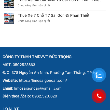
16
Sài
ở
Chức năng bình luận bị tắt
Chỗ
Gòn
Thuê
Từ
Đi
Xe
Sài
Phan
Thuê Xe 7 Chỗ Từ Sài Gòn Đi Phan Thiết
Kia
Gòn
Thiết
ở
Chức năng bình luận bị tắt
Carnival
Đi
Thuê
Từ
Phan
Xe
Sài
Thiết
7
Gòn
Chỗ
Đi
Từ
Phan
Sài
Thiết
Gòn
Đi
CÔNG TY TNHH TMDVVT ĐỨC TRỌNG
Phan
Thiết
MST: 3502528663
Đ/C: 378 Nguyễn An Ninh, Phường Tam Thắng, TP.HCM
Website:
https://limosaigoncar.com/
Email:
limosaigoncar@gmail.com
Điện thoại/Zalo:
0962.520.620
LOẠI XE