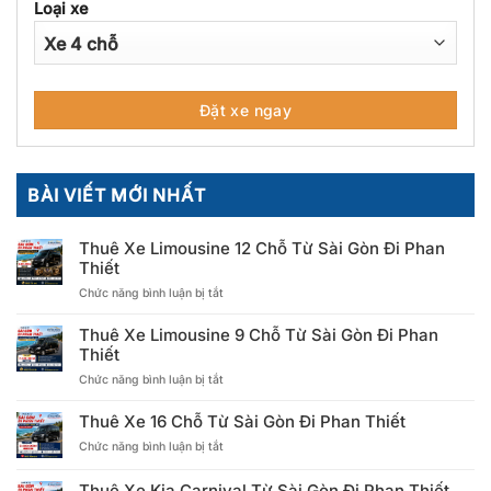
Loại xe
BÀI VIẾT MỚI NHẤT
Thuê Xe Limousine 12 Chỗ Từ Sài Gòn Đi Phan
Thiết
ở
Chức năng bình luận bị tắt
Thuê
Xe
Thuê Xe Limousine 9 Chỗ Từ Sài Gòn Đi Phan
Limousine
Thiết
12
ở
Chức năng bình luận bị tắt
Chỗ
Thuê
Từ
Xe
Sài
Thuê Xe 16 Chỗ Từ Sài Gòn Đi Phan Thiết
Limousine
Gòn
ở
Chức năng bình luận bị tắt
9
Đi
Thuê
Chỗ
Phan
Xe
Từ
Thiết
Thuê Xe Kia Carnival Từ Sài Gòn Đi Phan Thiết