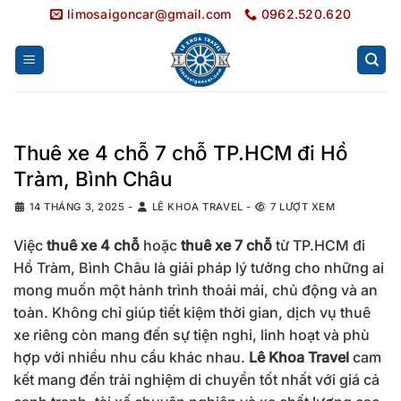
Bỏ
limosaigoncar@gmail.com
0962.520.620
qua
nội
dung
Thuê xe 4 chỗ 7 chỗ TP.HCM đi Hồ
Tràm, Bình Châu
14 THÁNG 3, 2025
-
LÊ KHOA TRAVEL
-
7 LƯỢT XEM
Việc
thuê xe 4 chỗ
hoặc
thuê xe 7 chỗ
từ TP.HCM đi
Hồ Tràm, Bình Châu là giải pháp lý tưởng cho những ai
mong muốn một hành trình thoải mái, chủ động và an
toàn. Không chỉ giúp tiết kiệm thời gian, dịch vụ thuê
xe riêng còn mang đến sự tiện nghi, linh hoạt và phù
hợp với nhiều nhu cầu khác nhau.
Lê Khoa Travel
cam
kết mang đến trải nghiệm di chuyển tốt nhất với giá cả