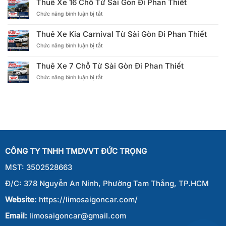
Thuê Xe 16 Chỗ Từ Sài Gòn Đi Phan Thiết
Limousine
Gòn
ở
Chức năng bình luận bị tắt
9
Đi
Thuê
Chỗ
Phan
Xe
Từ
Thiết
Thuê Xe Kia Carnival Từ Sài Gòn Đi Phan Thiết
16
Sài
ở
Chức năng bình luận bị tắt
Chỗ
Gòn
Thuê
Từ
Đi
Xe
Sài
Phan
Thuê Xe 7 Chỗ Từ Sài Gòn Đi Phan Thiết
Kia
Gòn
Thiết
ở
Chức năng bình luận bị tắt
Carnival
Đi
Thuê
Từ
Phan
Xe
Sài
Thiết
7
Gòn
Chỗ
Đi
Từ
Phan
Sài
Thiết
Gòn
Đi
CÔNG TY TNHH TMDVVT ĐỨC TRỌNG
Phan
Thiết
MST: 3502528663
Đ/C: 378 Nguyễn An Ninh, Phường Tam Thắng, TP.HCM
Website:
https://limosaigoncar.com/
Email:
limosaigoncar@gmail.com