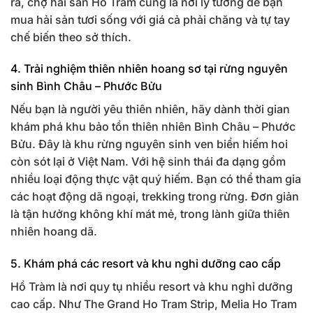
ra, chợ hải sản Hồ Tràm cũng là nơi lý tưởng để bạn
mua hải sản tươi sống với giá cả phải chăng và tự tay
chế biến theo sở thích.
4. Trải nghiệm thiên nhiên hoang sơ tại rừng nguyên
sinh Bình Châu – Phước Bửu
Nếu bạn là người yêu thiên nhiên, hãy dành thời gian
khám phá khu bảo tồn thiên nhiên Bình Châu – Phước
Bửu. Đây là khu rừng nguyên sinh ven biển hiếm hoi
còn sót lại ở Việt Nam. Với hệ sinh thái đa dạng gồm
nhiều loại động thực vật quý hiếm. Bạn có thể tham gia
các hoạt động dã ngoại, trekking trong rừng. Đơn giản
là tận hưởng không khí mát mẻ, trong lành giữa thiên
nhiên hoang dã.
5. Khám phá các resort và khu nghỉ dưỡng cao cấp
Hồ Tràm là nơi quy tụ nhiều resort và khu nghỉ dưỡng
cao cấp. Như The Grand Ho Tram Strip, Melia Ho Tram