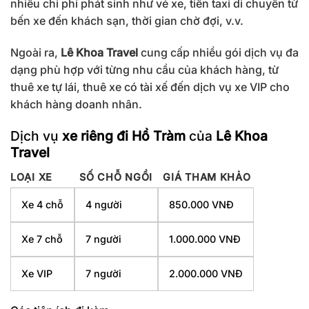
nhiều chi phí phát sinh như vé xe, tiền taxi di chuyển từ
bến xe đến khách sạn, thời gian chờ đợi, v.v.
Ngoài ra,
Lê Khoa Travel
cung cấp nhiều gói dịch vụ đa
dạng phù hợp với từng nhu cầu của khách hàng, từ
thuê xe tự lái, thuê xe có tài xế đến dịch vụ xe VIP cho
khách hàng doanh nhân.
Dịch vụ
xe riêng đi Hồ Tràm
của
Lê Khoa
Travel
LOẠI XE
SỐ CHỖ NGỒI
GIÁ THAM KHẢO
Xe 4 chỗ
4 người
850.000 VNĐ
Xe 7 chỗ
7 người
1.000.000 VNĐ
Xe VIP
7 người
2.000.000 VNĐ