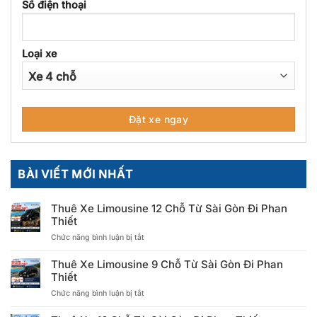
Số điện thoại
Loại xe
BÀI VIẾT MỚI NHẤT
Thuê Xe Limousine 12 Chỗ Từ Sài Gòn Đi Phan
Thiết
ở
Chức năng bình luận bị tắt
Thuê
Xe
Thuê Xe Limousine 9 Chỗ Từ Sài Gòn Đi Phan
Limousine
Thiết
12
ở
Chức năng bình luận bị tắt
Chỗ
Thuê
Từ
Xe
Sài