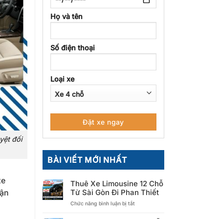
Họ và tên
Số điện thoại
Loại xe
yệt đối
BÀI VIẾT MỚI NHẤT
xe
Thuê Xe Limousine 12 Chỗ
tận
Từ Sài Gòn Đi Phan Thiết
ở
Chức năng bình luận bị tắt
Thuê
Xe