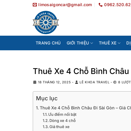
Bỏ
limosaigoncar@gmail.com
0962.520.6
qua
nội
dung
TRANG CHỦ
GIỚI THIỆU
THUÊ XE
D
Thuê Xe 4 Chỗ Bình Châu Đ
18 THÁNG 12, 2025
-
LÊ KHOA TRAVEL
-
8 LƯỢT
Mục lục
Thuê Xe 4 Chỗ Bình Châu Đi Sài Gòn – Giá C
Ưu điểm nổi bật
Dòng xe 4 chỗ
Giá thuê xe