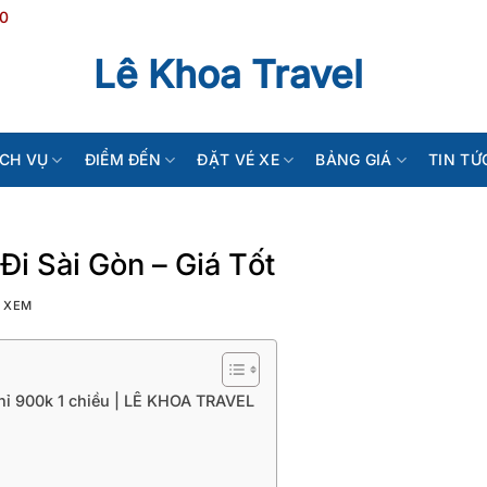
20
Lê Khoa Travel
ỊCH VỤ
ĐIỂM ĐẾN
ĐẶT VÉ XE
BẢNG GIÁ
TIN TỨ
i Sài Gòn – Giá Tốt
 XEM
hỉ 900k 1 chiều | LÊ KHOA TRAVEL