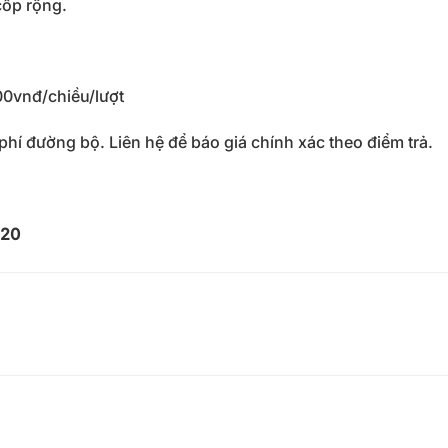
cốp rộng.
00vnđ/chiều/lượt
 phí đường bộ. Liên hệ để báo giá chính xác theo điểm trả.
620