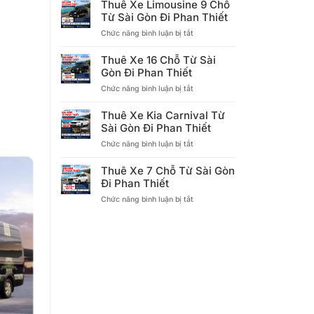
Thuê Xe Limousine 9 Chỗ
Limousine
Từ Sài Gòn Đi Phan Thiết
12
ở
Chức năng bình luận bị tắt
Chỗ
Thuê
Từ
Xe
Sài
Thuê Xe 16 Chỗ Từ Sài
Limousine
Gòn
Gòn Đi Phan Thiết
9
Đi
ở
Chức năng bình luận bị tắt
Chỗ
Phan
Thuê
Từ
Thiết
Xe
Sài
Thuê Xe Kia Carnival Từ
16
Gòn
Sài Gòn Đi Phan Thiết
Chỗ
Đi
ở
Chức năng bình luận bị tắt
Từ
Phan
Thuê
Sài
Thiết
Xe
Gòn
Thuê Xe 7 Chỗ Từ Sài Gòn
Kia
Đi
Đi Phan Thiết
Carnival
Phan
ở
Chức năng bình luận bị tắt
Từ
Thiết
Thuê
Sài
Xe
Gòn
7
Đi
Chỗ
Phan
Từ
Thiết
Sài
Gòn
Đi
Phan
Thiết