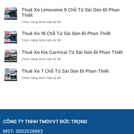
Thuê
Xe
Thuê Xe Limousine 9 Chỗ Từ Sài Gòn Đi Phan
Limousine
Thiết
12
ở
Chức năng bình luận bị tắt
Chỗ
Thuê
Từ
Xe
Sài
Thuê Xe 16 Chỗ Từ Sài Gòn Đi Phan Thiết
Limousine
Gòn
ở
Chức năng bình luận bị tắt
9
Đi
Thuê
Chỗ
Phan
Xe
Từ
Thiết
Thuê Xe Kia Carnival Từ Sài Gòn Đi Phan Thiết
16
Sài
ở
Chức năng bình luận bị tắt
Chỗ
Gòn
Thuê
Từ
Đi
Xe
Sài
Phan
Thuê Xe 7 Chỗ Từ Sài Gòn Đi Phan Thiết
Kia
Gòn
Thiết
ở
Chức năng bình luận bị tắt
Carnival
Đi
Thuê
Từ
Phan
Xe
Sài
Thiết
7
Gòn
Chỗ
Đi
Từ
Phan
Sài
Thiết
Gòn
Đi
CÔNG TY TNHH TMDVVT ĐỨC TRỌNG
Phan
Thiết
MST: 3502528663