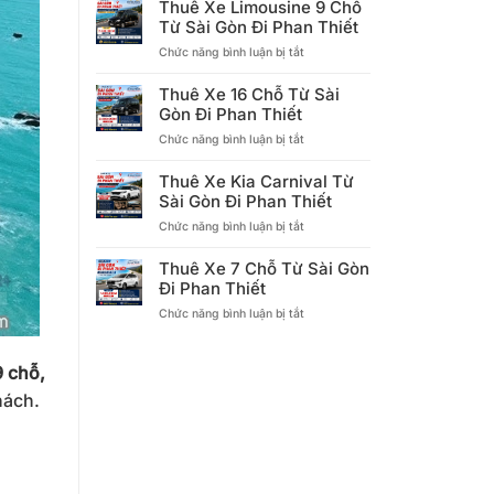
Thuê Xe Limousine 9 Chỗ
Limousine
Từ Sài Gòn Đi Phan Thiết
12
ở
Chức năng bình luận bị tắt
Chỗ
Thuê
Từ
Xe
Sài
Thuê Xe 16 Chỗ Từ Sài
Limousine
Gòn
Gòn Đi Phan Thiết
9
Đi
ở
Chức năng bình luận bị tắt
Chỗ
Phan
Thuê
Từ
Thiết
Xe
Sài
Thuê Xe Kia Carnival Từ
16
Gòn
Sài Gòn Đi Phan Thiết
Chỗ
Đi
ở
Chức năng bình luận bị tắt
Từ
Phan
Thuê
Sài
Thiết
Xe
Gòn
Thuê Xe 7 Chỗ Từ Sài Gòn
Kia
Đi
Đi Phan Thiết
Carnival
Phan
ở
Chức năng bình luận bị tắt
Từ
Thiết
Thuê
Sài
Xe
Gòn
7
Đi
9 chỗ,
Chỗ
Phan
hách.
Từ
Thiết
Sài
Gòn
Đi
Phan
Thiết