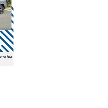
àng lựa