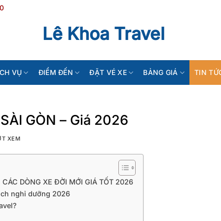
20
Lê Khoa Travel
ỊCH VỤ
ĐIỂM ĐẾN
ĐẶT VÉ XE
BẢNG GIÁ
TIN TỨ
SÀI GÒN – Giá 2026
ỢT XEM
 CÁC DÒNG XE ĐỜI MỚI GIÁ TỐT 2026
lịch nghỉ dưỡng 2026
avel?