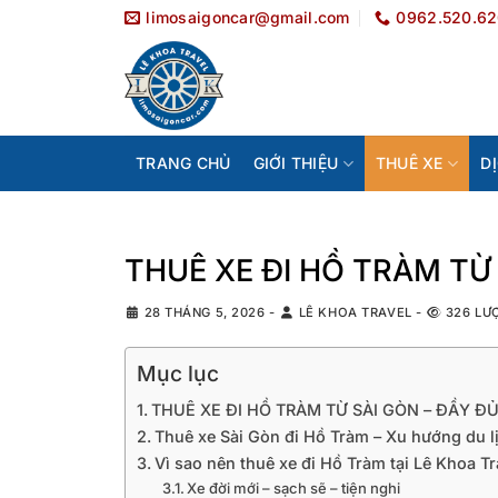
Bỏ
limosaigoncar@gmail.com
0962.520.6
qua
nội
dung
TRANG CHỦ
GIỚI THIỆU
THUÊ XE
D
THUÊ XE ĐI HỒ TRÀM TỪ 
28 THÁNG 5, 2026
-
LÊ KHOA TRAVEL
-
326 LƯ
Mục lục
THUÊ XE ĐI HỒ TRÀM TỪ SÀI GÒN – ĐẦY ĐỦ
Thuê xe Sài Gòn đi Hồ Tràm – Xu hướng du 
Vì sao nên thuê xe đi Hồ Tràm tại Lê Khoa Tr
Xe đời mới – sạch sẽ – tiện nghi