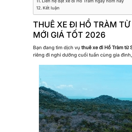
Liên hệ đặt xe đi Hồ Tràm ngay hôm nay
Kết luận
THUÊ XE ĐI HỒ TRÀM TỪ
MỚI GIÁ TỐT 2026
Bạn đang tìm dịch vụ
thuê xe đi Hồ Tràm từ 
riêng đi nghỉ dưỡng cuối tuần cùng gia đình