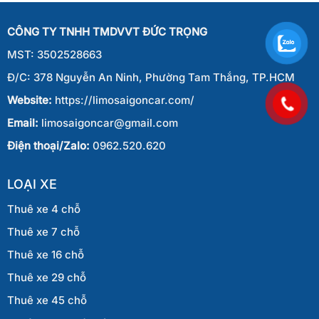
Gòn
Đi
CÔNG TY TNHH TMDVVT ĐỨC TRỌNG
Phan
Thiết
MST: 3502528663
Đ/C: 378 Nguyễn An Ninh, Phường Tam Thắng, TP.HCM
Website:
https://limosaigoncar.com/
Email:
limosaigoncar@gmail.com
Điện thoại/Zalo:
0962.520.620
LOẠI XE
Thuê xe 4 chỗ
Thuê xe 7 chỗ
Thuê xe 16 chỗ
Thuê xe 29 chỗ
Thuê xe 45 chỗ