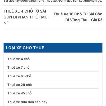
Bài viết này được đăng trong
Thuê xe
. Đánh dấu
liên kết thường trực
.
THUÊ XE 4 CHỖ TỪ SÀI
Thuê Xe 16 Chỗ Từ Sài Gòn
GÒN ĐI PHAN THIẾT MŨI
Đi Vũng Tàu – Giá Rẻ
NÉ
LOẠI XE CHO THUÊ
Thuê xe 4 chỗ
Thuê xe 7 chỗ
Thuê xe 16 chỗ
Thuê xe 29 chỗ
Thuê xe 45 chỗ
Thuê xe đưa đón sân bay