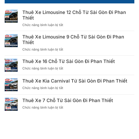
Thuê Xe Limousine 12 Chỗ Từ Sài Gòn Đi Phan
Thiết
ở
Chức năng bình luận bị tắt
Thuê
Xe
Thuê Xe Limousine 9 Chỗ Từ Sài Gòn Đi Phan
Limousine
Thiết
12
ở
Chức năng bình luận bị tắt
Chỗ
Thuê
Từ
Xe
Sài
Thuê Xe 16 Chỗ Từ Sài Gòn Đi Phan Thiết
Limousine
Gòn
ở
Chức năng bình luận bị tắt
9
Đi
Thuê
Chỗ
Phan
Xe
Từ
Thiết
Thuê Xe Kia Carnival Từ Sài Gòn Đi Phan Thiết
16
Sài
ở
Chức năng bình luận bị tắt
Chỗ
Gòn
Thuê
Từ
Đi
Xe
Sài
Phan
Thuê Xe 7 Chỗ Từ Sài Gòn Đi Phan Thiết
Kia
Gòn
Thiết
ở
Chức năng bình luận bị tắt
Carnival
Đi
Thuê
Từ
Phan
Xe
Sài
Thiết
7
Gòn
Chỗ
Đi
Từ
Phan
Sài
Thiết