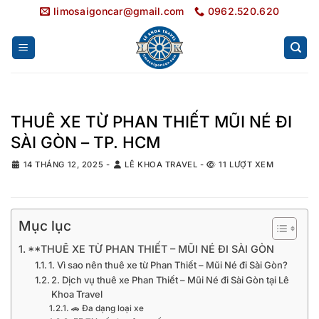
Bỏ
limosaigoncar@gmail.com
0962.520.620
qua
nội
dung
THUÊ XE TỪ PHAN THIẾT MŨI NÉ ĐI
SÀI GÒN – TP. HCM
14 THÁNG 12, 2025
-
LÊ KHOA TRAVEL
-
11 LƯỢT XEM
Mục lục
**THUÊ XE TỪ PHAN THIẾT – MŨI NÉ ĐI SÀI GÒN
1. Vì sao nên thuê xe từ Phan Thiết – Mũi Né đi Sài Gòn?
2. Dịch vụ thuê xe Phan Thiết – Mũi Né đi Sài Gòn tại Lê
Khoa Travel
🚗 Đa dạng loại xe