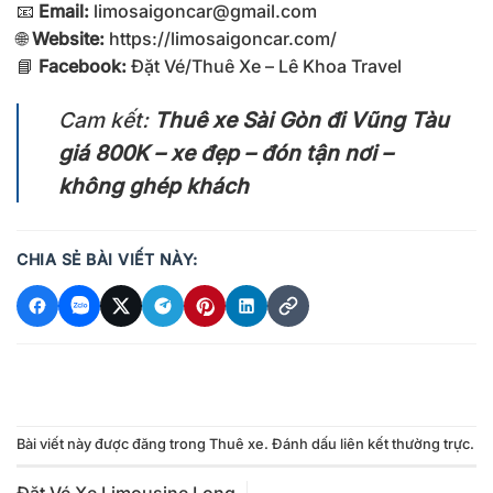
📧
Email:
limosaigoncar@gmail.com
🌐
Website:
https://limosaigoncar.com/
📘
Facebook:
Đặt Vé/Thuê Xe – Lê Khoa Travel
Cam kết:
Thuê xe Sài Gòn đi Vũng Tàu
giá 800K – xe đẹp – đón tận nơi –
không ghép khách
CHIA SẺ BÀI VIẾT NÀY:
Bài viết này được đăng trong
Thuê xe
. Đánh dấu
liên kết thường trực
.
Đặt Vé Xe Limousine Long