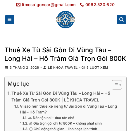
Bỏ
limosaigoncar@gmail.com
0962.520.620
qua
nội
dung
Thuê Xe Từ Sài Gòn Đi Vũng Tàu –
Long Hải – Hồ Tràm Giá Trọn Gói 800K
3 THÁNG 2, 2026
-
LÊ KHOA TRAVEL
-
5 LƯỢT XEM
Mục lục
Thuê Xe Từ Sài Gòn Đi Vũng Tàu – Long Hải – Hồ
Tràm Giá Trọn Gói 800K | LÊ KHOA TRAVEL
Vì sao nên thuê xe riêng từ Sài Gòn đi Vũng Tàu – Long
Hải – Hồ Tràm?
🚗 Đón tận nơi – đưa tận chỗ
💰 Giá trọn gói chỉ từ 800K – không phát sinh
🕒 Chủ động thời gian – linh hoạt lịch trình