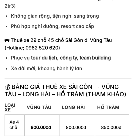
2tr3)
Không gian rộng, tiện nghi sang trọng
Phù hợp nghỉ dưỡng, resort cao cấp
🚌 Thuê xe 29 chỗ 45 chỗ Sài Gòn đi Vũng Tàu
(Hotline; 0962 520 620)
Phục vụ
tour du lịch, công ty, team building
Xe đời mới, khoang hành lý lớn
💰 BẢNG GIÁ THUÊ XE SÀI GÒN → VŨNG
TÀU – LONG HẢI – HỒ TRÀM (THAM KHẢO)
LOẠI
VŨNG TÀU
LONG HẢI
HỒ TRÀM
XE
Xe 4
chỗ
800.000đ
800.000đ
850.000đ