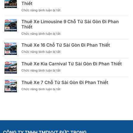
Thiết
ở
Chức năng bình luận bị tắt
Thuê
Xe
Thuê Xe Limousine 9 Chỗ Từ Sài Gòn Đi Phan
Limousine
Thiết
12
ở
Chức năng bình luận bị tắt
Chỗ
Thuê
Từ
Xe
Sài
Thuê Xe 16 Chỗ Từ Sài Gòn Đi Phan Thiết
Limousine
Gòn
ở
Chức năng bình luận bị tắt
9
Đi
Thuê
Chỗ
Phan
Xe
Từ
Thiết
Thuê Xe Kia Carnival Từ Sài Gòn Đi Phan Thiết
16
Sài
ở
Chức năng bình luận bị tắt
Chỗ
Gòn
Thuê
Từ
Đi
Xe
Sài
Phan
Thuê Xe 7 Chỗ Từ Sài Gòn Đi Phan Thiết
Kia
Gòn
Thiết
ở
Chức năng bình luận bị tắt
Carnival
Đi
Thuê
Từ
Phan
Xe
Sài
Thiết
7
Gòn
Chỗ
Đi
Từ
Phan
Sài
Thiết
Gòn
Đi
CÔNG TY TNHH TMDVVT ĐỨC TRỌNG
Phan