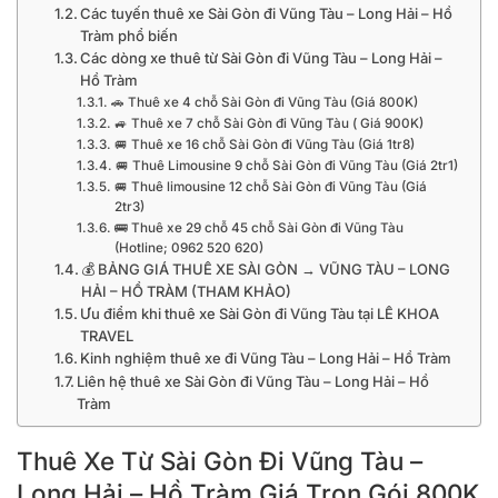
Các tuyến thuê xe Sài Gòn đi Vũng Tàu – Long Hải – Hồ
Tràm phổ biến
Các dòng xe thuê từ Sài Gòn đi Vũng Tàu – Long Hải –
Hồ Tràm
🚗 Thuê xe 4 chỗ Sài Gòn đi Vũng Tàu (Giá 800K)
🚙 Thuê xe 7 chỗ Sài Gòn đi Vũng Tàu ( Giá 900K)
🚐 Thuê xe 16 chỗ Sài Gòn đi Vũng Tàu (Giá 1tr8)
🚐 Thuê Limousine 9 chỗ Sài Gòn đi Vũng Tàu (Giá 2tr1)
🚐 Thuê limousine 12 chỗ Sài Gòn đi Vũng Tàu (Giá
2tr3)
🚌 Thuê xe 29 chỗ 45 chỗ Sài Gòn đi Vũng Tàu
(Hotline; 0962 520 620)
💰 BẢNG GIÁ THUÊ XE SÀI GÒN → VŨNG TÀU – LONG
HẢI – HỒ TRÀM (THAM KHẢO)
Ưu điểm khi thuê xe Sài Gòn đi Vũng Tàu tại LÊ KHOA
TRAVEL
Kinh nghiệm thuê xe đi Vũng Tàu – Long Hải – Hồ Tràm
Liên hệ thuê xe Sài Gòn đi Vũng Tàu – Long Hải – Hồ
Tràm
Thuê Xe Từ Sài Gòn Đi Vũng Tàu –
Long Hải – Hồ Tràm Giá Trọn Gói 800K