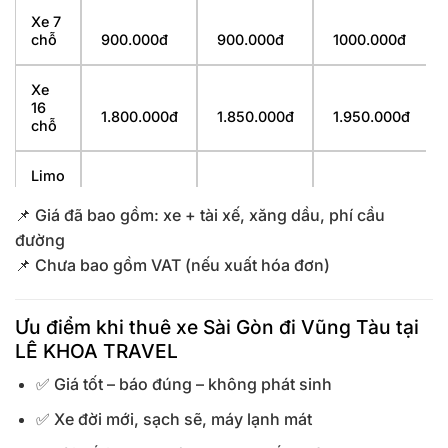
Xe 7
chỗ
900.000đ
900.000đ
1000.000đ
Xe
16
1.800.000đ
1.850.000đ
1.950.000đ
chỗ
Limo
9
2.100.000đ
2.100.000đ
2.200.000đ
chỗ
📌 Giá đã bao gồm: xe + tài xế, xăng dầu, phí cầu
đường
Limo
📌 Chưa bao gồm VAT (nếu xuất hóa đơn)
12
2.300.000đ
2.300.000đ
2.400.000đ
chỗ
Ưu điểm khi thuê xe Sài Gòn đi Vũng Tàu tại
LÊ KHOA TRAVEL
✅ Giá tốt – báo đúng – không phát sinh
✅ Xe đời mới, sạch sẽ, máy lạnh mát