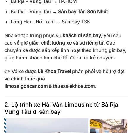
Bà Rịa – Vũng Tàu → TP.HCM
Bà Rịa – Vũng Tàu →
Sân bay Tân Sơn Nhất
Long Hải – Hồ Tràm → Sân bay TSN
Nhà xe tập trung phục vụ
khách đi sân bay
, yêu cầu
cao về
giờ giấc, chất lượng xe và sự riêng tư
. Các
chuyến xe được sắp xếp linh hoạt theo khung giờ bay,
giúp hành khách hạn chế tối đa rủi ro trễ chuyến.
👉 Vé xe được
Lê Khoa Travel
phân phối và hỗ trợ đặt
vé chính thức qua
limosaigoncar.com
&
thuexelekhoa.com
.
2. Lộ trình xe Hải Vân Limousine từ Bà Rịa
Vũng Tàu đi sân bay