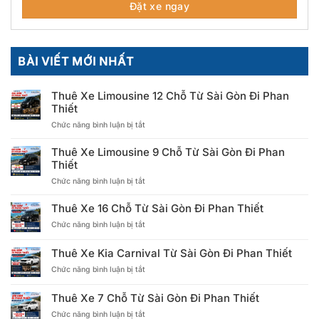
BÀI VIẾT MỚI NHẤT
Thuê Xe Limousine 12 Chỗ Từ Sài Gòn Đi Phan
Thiết
ở
Chức năng bình luận bị tắt
Thuê
Xe
Thuê Xe Limousine 9 Chỗ Từ Sài Gòn Đi Phan
Limousine
Thiết
12
ở
Chức năng bình luận bị tắt
Chỗ
Thuê
Từ
Xe
Sài
Thuê Xe 16 Chỗ Từ Sài Gòn Đi Phan Thiết
Limousine
Gòn
ở
Chức năng bình luận bị tắt
9
Đi
Thuê
Chỗ
Phan
Xe
Từ
Thiết
Thuê Xe Kia Carnival Từ Sài Gòn Đi Phan Thiết
16
Sài
ở
Chức năng bình luận bị tắt
Chỗ
Gòn
Thuê
Từ
Đi
Xe
Sài
Phan
Thuê Xe 7 Chỗ Từ Sài Gòn Đi Phan Thiết
Kia
Gòn
Thiết
ở
Chức năng bình luận bị tắt
Carnival
Đi