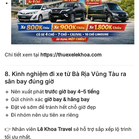
Chi tiết xem tại
https://thuexelekhoa.com
8. Kinh nghiệm đi xe từ Bà Rịa Vũng Tàu ra
sân bay đúng giờ
🔹 Nên xuất phát
trước giờ bay 4–5 tiếng
🔹 Gửi chính xác
giờ bay & hãng bay
🔹 Đặt vé sớm để tránh hết chỗ giờ đẹp
🔹 Đi nhóm nên ưu tiên xe riêng
👉 Nhân viên
Lê Khoa Travel
sẽ hỗ trợ sắp xếp lộ trình
tối ưu nhất.