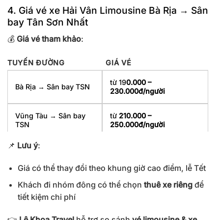
4. Giá vé xe Hải Vân Limousine Bà Rịa → Sân
bay Tân Sơn Nhất
💰
Giá vé tham khảo
:
TUYẾN ĐƯỜNG
GIÁ VÉ
từ 19
0.000 –
Bà Rịa → Sân bay TSN
230.000đ/người
Vũng Tàu → Sân bay
từ
210.000 –
TSN
250.000đ/người
📌
Lưu ý
:
Giá có thể thay đổi theo khung giờ cao điểm, lễ Tết
Khách đi nhóm đông có thể chọn
thuê xe riêng
để
tiết kiệm chi phí
👉
Lê Khoa Travel
hỗ trợ so sánh
vé limousine & xe