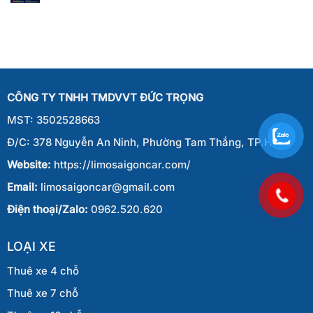
Thuê
Từ
Phan
Xe
Sài
Thiết
7
Gòn
Chỗ
Đi
Từ
Phan
Sài
Thiết
Gòn
Đi
CÔNG TY TNHH TMDVVT ĐỨC TRỌNG
Phan
Thiết
MST: 3502528663
Đ/C: 378 Nguyễn An Ninh, Phường Tam Thắng, TP.HCM
Website:
https://limosaigoncar.com/
Email:
limosaigoncar@gmail.com
Điện thoại/Zalo:
0962.520.620
LOẠI XE
Thuê xe 4 chỗ
Thuê xe 7 chỗ