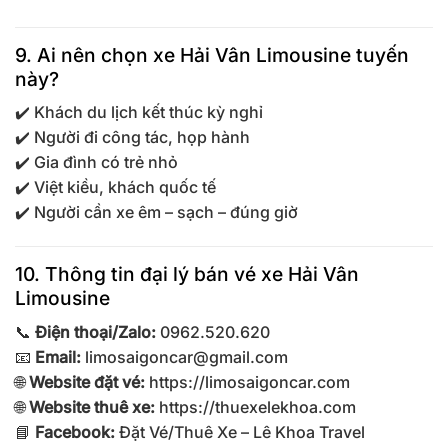
9. Ai nên chọn xe Hải Vân Limousine tuyến
này?
✔️ Khách du lịch kết thúc kỳ nghỉ
✔️ Người đi công tác, họp hành
✔️ Gia đình có trẻ nhỏ
✔️ Việt kiều, khách quốc tế
✔️ Người cần xe êm – sạch – đúng giờ
10. Thông tin đại lý bán vé xe Hải Vân
Limousine
📞
Điện thoại/Zalo:
0962.520.620
📧
Email:
limosaigoncar@gmail.com
🌐
Website đặt vé:
https://limosaigoncar.com
🌐
Website thuê xe:
https://thuexelekhoa.com
📘
Facebook:
Đặt Vé/Thuê Xe – Lê Khoa Travel