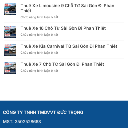
Xe
Thuê Xe Limousine 9 Chỗ Từ Sài Gòn Đi Phan
Limousine
Thiết
12
ở
Chức năng bình luận bị tắt
Chỗ
Thuê
Từ
Xe
Sài
Thuê Xe 16 Chỗ Từ Sài Gòn Đi Phan Thiết
Limousine
Gòn
ở
Chức năng bình luận bị tắt
9
Đi
Thuê
Chỗ
Phan
Xe
Từ
Thiết
Thuê Xe Kia Carnival Từ Sài Gòn Đi Phan Thiết
16
Sài
ở
Chức năng bình luận bị tắt
Chỗ
Gòn
Thuê
Từ
Đi
Xe
Sài
Phan
Thuê Xe 7 Chỗ Từ Sài Gòn Đi Phan Thiết
Kia
Gòn
Thiết
ở
Chức năng bình luận bị tắt
Carnival
Đi
Thuê
Từ
Phan
Xe
Sài
Thiết
7
Gòn
Chỗ
Đi
Từ
Phan
Sài
Thiết
Gòn
Đi
CÔNG TY TNHH TMDVVT ĐỨC TRỌNG
Phan
Thiết
MST: 3502528663