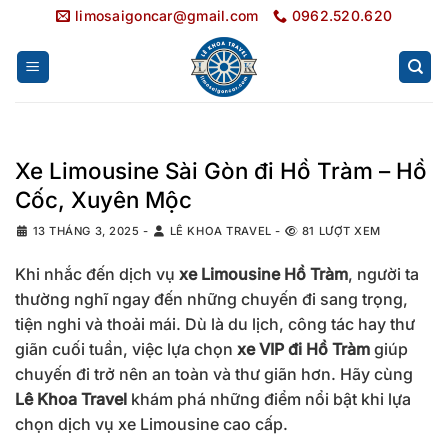
Bỏ
limosaigoncar@gmail.com
0962.520.620
qua
nội
dung
Xe Limousine Sài Gòn đi Hồ Tràm – Hồ
Cốc, Xuyên Mộc
13 THÁNG 3, 2025
-
LÊ KHOA TRAVEL
-
81 LƯỢT XEM
Khi nhắc đến dịch vụ
xe Limousine Hồ Tràm
, người ta
thường nghĩ ngay đến những chuyến đi sang trọng,
tiện nghi và thoải mái. Dù là du lịch, công tác hay thư
giãn cuối tuần, việc lựa chọn
xe VIP đi Hồ Tràm
giúp
chuyến đi trở nên an toàn và thư giãn hơn. Hãy cùng
Lê Khoa Travel
khám phá những điểm nổi bật khi lựa
chọn dịch vụ xe Limousine cao cấp.