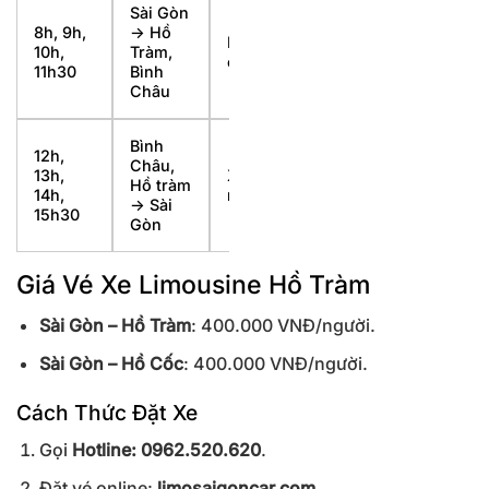
Sài Gòn
8h, 9h,
-> Hồ
Limousine
10h,
Tràm,
cao cấp
11h30
Bình
Châu
Bình
12h,
Châu,
13h,
Xe VIP đời
Hồ tràm
14h,
mới
-> Sài
15h30
Gòn
Giá Vé Xe Limousine Hồ Tràm
Sài Gòn – Hồ Tràm
: 400.000 VNĐ/người.
Sài Gòn – Hồ Cốc
: 400.000 VNĐ/người.
Cách Thức Đặt Xe
Gọi
Hotline: 0962.520.620
.
Đặt vé online:
limosaigoncar.com
.