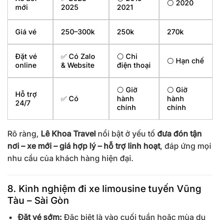
⚪ 2020
mới
2025
2021
Giá vé
250–300k
250k
270k
Đặt vé
✅ Có Zalo
⚪ Chỉ
⚪ Hạn chế
online
& Website
điện thoại
⚪ Giờ
⚪ Giờ
Hỗ trợ
✅ Có
hành
hành
24/7
chính
chính
Rõ ràng,
Lê Khoa Travel
nổi bật ở yếu tố
đưa đón tận
nơi – xe mới – giá hợp lý – hỗ trợ linh hoạt
, đáp ứng mọi
nhu cầu của khách hàng hiện đại.
8. Kinh nghiệm đi xe limousine tuyến Vũng
Tàu – Sài Gòn
Đặt vé sớm:
Đặc biệt là vào cuối tuần hoặc mùa du