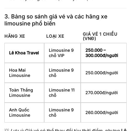
3. Bảng so sánh giá vé và các hãng xe
limousine phổ biến
GIÁ VÉ 1 CHIỀU
HÃNG XE
LOẠI XE
(VNĐ)
Limousine 9
250.000 –
Lê Khoa Travel
chỗ VIP
300.000đ/người
Hoa Mai
Limousine 9
250.000đ/người
Limousine
chỗ
Toàn Thắng
Limousine 11
270.000đ/người
Limousine
chỗ
Anh Quốc
Limousine 9
260.000đ/người
Limousine
chỗ
💡
Lưu ý:
Giá vé có thể thay đổi tùy thời điểm, nhưng
Lê