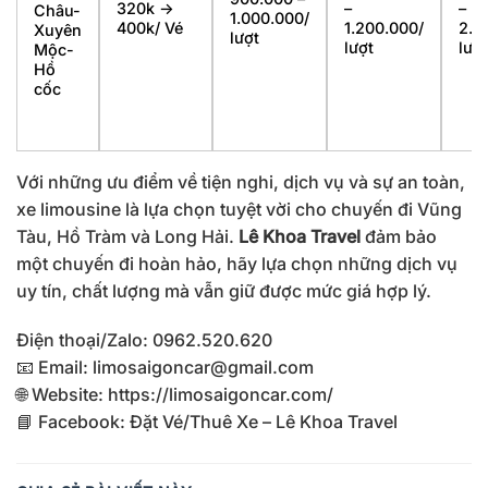
320k ->
–
–
Châu-
1.000.000/
400k/ Vé
1.200.000/
2.3
Xuyên
lượt
lượt
lượt
Mộc-
Hồ
cốc
Với những ưu điểm về tiện nghi, dịch vụ và sự an toàn,
xe limousine là lựa chọn tuyệt vời cho chuyến đi Vũng
Tàu, Hồ Tràm và Long Hải.
Lê Khoa Travel
đảm bảo
một chuyến đi hoàn hảo, hãy lựa chọn những dịch vụ
uy tín, chất lượng mà vẫn giữ được mức giá hợp lý.
Điện thoại/Zalo: 0962.520.620
📧 Email: limosaigoncar@gmail.com
🌐 Website: https://limosaigoncar.com/
📘 Facebook: Đặt Vé/Thuê Xe – Lê Khoa Travel