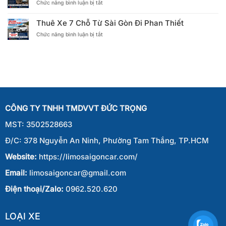
ở
Chức năng bình luận bị tắt
Chỗ
Gòn
Thuê
Từ
Đi
Xe
Sài
Phan
Thuê Xe 7 Chỗ Từ Sài Gòn Đi Phan Thiết
Kia
Gòn
Thiết
ở
Chức năng bình luận bị tắt
Carnival
Đi
Thuê
Từ
Phan
Xe
Sài
Thiết
7
Gòn
Chỗ
Đi
Từ
Phan
Sài
Thiết
Gòn
Đi
CÔNG TY TNHH TMDVVT ĐỨC TRỌNG
Phan
Thiết
MST: 3502528663
Đ/C: 378 Nguyễn An Ninh, Phường Tam Thắng, TP.HCM
Website:
https://limosaigoncar.com/
Email:
limosaigoncar@gmail.com
Điện thoại/Zalo:
0962.520.620
LOẠI XE