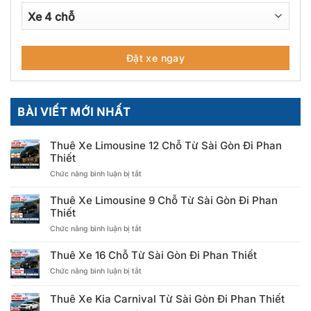
BÀI VIẾT MỚI NHẤT
Thuê Xe Limousine 12 Chỗ Từ Sài Gòn Đi Phan
Thiết
ở
Chức năng bình luận bị tắt
Thuê
Xe
Thuê Xe Limousine 9 Chỗ Từ Sài Gòn Đi Phan
Limousine
Thiết
12
ở
Chức năng bình luận bị tắt
Chỗ
Thuê
Từ
Xe
Sài
Thuê Xe 16 Chỗ Từ Sài Gòn Đi Phan Thiết
Limousine
Gòn
ở
Chức năng bình luận bị tắt
9
Đi
Thuê
Chỗ
Phan
Xe
Từ
Thiết
Thuê Xe Kia Carnival Từ Sài Gòn Đi Phan Thiết
16
Sài