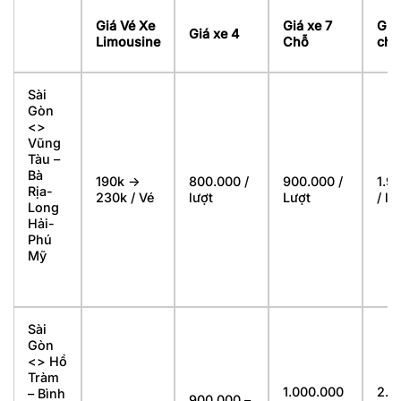
Giá Vé Xe
Giá xe 7
Giá
Giá xe 4
Limousine
Chỗ
chỗ
Sài
Gòn
<>
Vũng
Tàu –
Bà
190k ->
800.000 /
900.000 /
1.9
Rịa-
230k / Vé
lượt
Lượt
/ lư
Long
Hải-
Phú
Mỹ
Sài
Gòn
<> Hồ
Tràm
1.000.000
2.1
– Bình
900.000 –