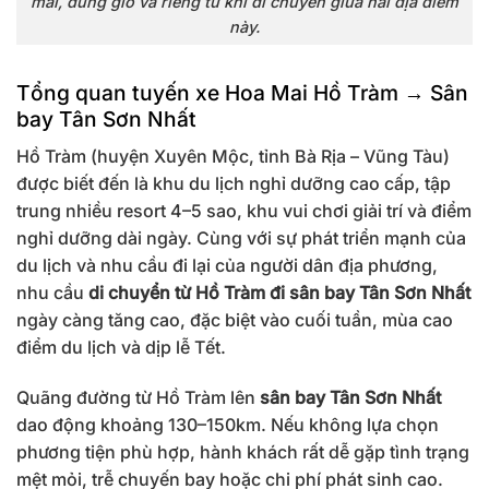
mái, đúng giờ và riêng tư khi di chuyển giữa hai địa điểm
này.
Tổng quan tuyến xe Hoa Mai Hồ Tràm → Sân
bay Tân Sơn Nhất
Hồ Tràm (huyện Xuyên Mộc, tỉnh Bà Rịa – Vũng Tàu)
được biết đến là khu du lịch nghỉ dưỡng cao cấp, tập
trung nhiều resort 4–5 sao, khu vui chơi giải trí và điểm
nghỉ dưỡng dài ngày. Cùng với sự phát triển mạnh của
du lịch và nhu cầu đi lại của người dân địa phương,
nhu cầu
di chuyển từ Hồ Tràm đi sân bay Tân Sơn Nhất
ngày càng tăng cao, đặc biệt vào cuối tuần, mùa cao
điểm du lịch và dịp lễ Tết.
Quãng đường từ Hồ Tràm lên
sân bay Tân Sơn Nhất
dao động khoảng 130–150km. Nếu không lựa chọn
phương tiện phù hợp, hành khách rất dễ gặp tình trạng
mệt mỏi, trễ chuyến bay hoặc chi phí phát sinh cao.