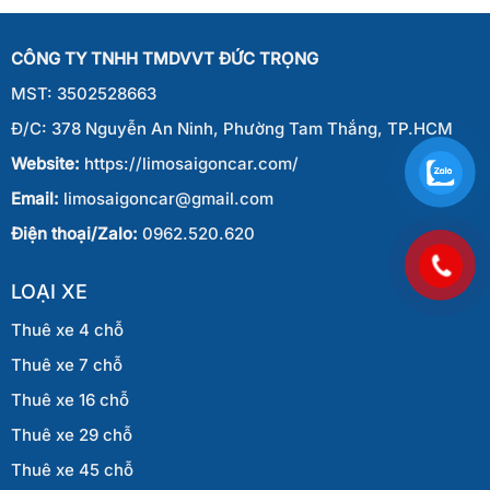
Sài
Thiết
Gòn
Đi
CÔNG TY TNHH TMDVVT ĐỨC TRỌNG
Phan
Thiết
MST: 3502528663
Đ/C: 378 Nguyễn An Ninh, Phường Tam Thắng, TP.HCM
Website:
https://limosaigoncar.com/
Email:
limosaigoncar@gmail.com
Điện thoại/Zalo:
0962.520.620
LOẠI XE
Thuê xe 4 chỗ
Thuê xe 7 chỗ
Thuê xe 16 chỗ
Thuê xe 29 chỗ
Thuê xe 45 chỗ