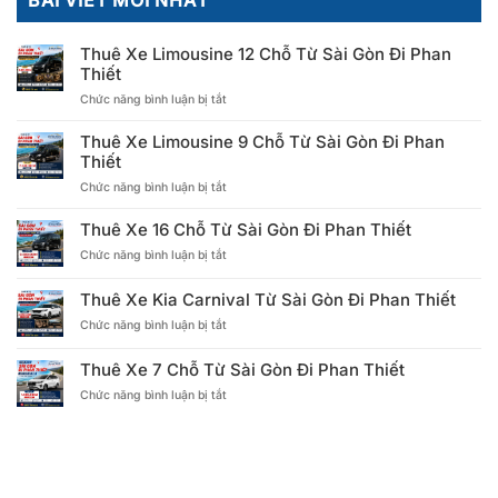
Thuê Xe Limousine 12 Chỗ Từ Sài Gòn Đi Phan
Thiết
ở
Chức năng bình luận bị tắt
Thuê
Xe
Thuê Xe Limousine 9 Chỗ Từ Sài Gòn Đi Phan
Limousine
Thiết
12
ở
Chức năng bình luận bị tắt
Chỗ
Thuê
Từ
Xe
Sài
Thuê Xe 16 Chỗ Từ Sài Gòn Đi Phan Thiết
Limousine
Gòn
ở
Chức năng bình luận bị tắt
9
Đi
Thuê
Chỗ
Phan
Xe
Từ
Thiết
Thuê Xe Kia Carnival Từ Sài Gòn Đi Phan Thiết
16
Sài
ở
Chức năng bình luận bị tắt
Chỗ
Gòn
Thuê
Từ
Đi
Xe
Sài
Phan
Thuê Xe 7 Chỗ Từ Sài Gòn Đi Phan Thiết
Kia
Gòn
Thiết
ở
Chức năng bình luận bị tắt
Carnival
Đi
Thuê
Từ
Phan
Xe
Sài
Thiết
7
Gòn
Chỗ
Đi
Từ
Phan