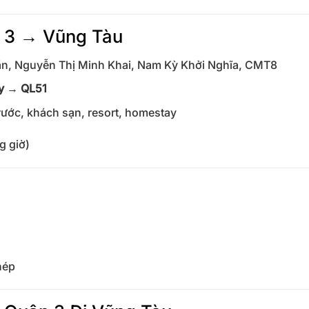
n 3 → Vũng Tàu
ần, Nguyễn Thị Minh Khai, Nam Kỳ Khởi Nghĩa, CMT8
ây → QL51
Trước, khách sạn, resort, homestay
g giờ)
hép