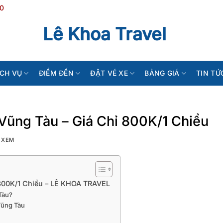
20
Lê Khoa Travel
ỊCH VỤ
ĐIỂM ĐẾN
ĐẶT VÉ XE
BẢNG GIÁ
TIN TỨ
Vũng Tàu – Giá Chỉ 800K/1 Chiều
 XEM
 800K/1 Chiều – LÊ KHOA TRAVEL
Tàu?
Vũng Tàu