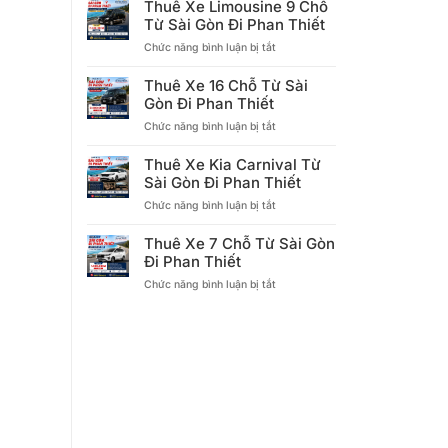
Thuê Xe Limousine 9 Chỗ
Limousine
Từ Sài Gòn Đi Phan Thiết
12
ở
Chức năng bình luận bị tắt
Chỗ
Thuê
Từ
Xe
Sài
Thuê Xe 16 Chỗ Từ Sài
Limousine
Gòn
Gòn Đi Phan Thiết
9
Đi
ở
Chức năng bình luận bị tắt
Chỗ
Phan
Thuê
Từ
Thiết
Xe
Sài
Thuê Xe Kia Carnival Từ
16
Gòn
Sài Gòn Đi Phan Thiết
Chỗ
Đi
ở
Chức năng bình luận bị tắt
Từ
Phan
Thuê
Sài
Thiết
Xe
Gòn
Thuê Xe 7 Chỗ Từ Sài Gòn
Kia
Đi
Đi Phan Thiết
Carnival
Phan
ở
Chức năng bình luận bị tắt
Từ
Thiết
Thuê
Sài
Xe
Gòn
7
Đi
Chỗ
Phan
Từ
Thiết
Sài
Gòn
Đi
Phan
Thiết