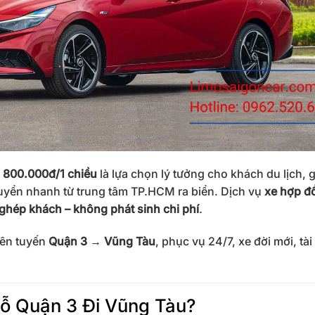
ỉ 800.000đ/1 chiều
là lựa chọn lý tưởng cho khách du lịch, g
uyển nhanh từ trung tâm TP.HCM ra biển. Dịch vụ
xe hợp đ
ghép khách – không phát sinh chi phí
.
ên tuyến
Quận 3 → Vũng Tàu
, phục vụ 24/7, xe đời mới, tài
ỗ Quận 3 Đi Vũng Tàu?