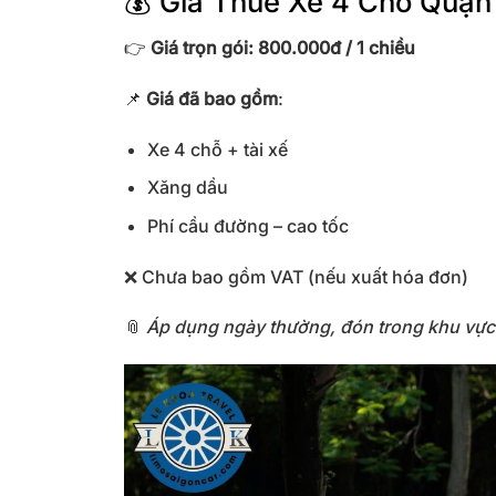
💰 Giá Thuê Xe 4 Chỗ Quận
👉
Giá trọn gói: 800.000đ / 1 chiều
📌
Giá đã bao gồm
:
Xe 4 chỗ + tài xế
Xăng dầu
Phí cầu đường – cao tốc
❌ Chưa bao gồm VAT (nếu xuất hóa đơn)
📎
Áp dụng ngày thường, đón trong khu vực 