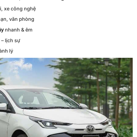
xi, xe công nghệ
 sạn, văn phòng
ây
nhanh & êm
 – lịch sự
ành lý