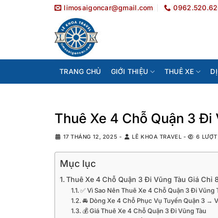
Bỏ
limosaigoncar@gmail.com
0962.520.6
qua
nội
dung
TRANG CHỦ
GIỚI THIỆU
THUÊ XE
D
Thuê Xe 4 Chỗ Quận 3 Đi 
17 THÁNG 12, 2025
-
LÊ KHOA TRAVEL
-
6 LƯỢT
Mục lục
Thuê Xe 4 Chỗ Quận 3 Đi Vũng Tàu Giá Chỉ
✅ Vì Sao Nên Thuê Xe 4 Chỗ Quận 3 Đi Vũng 
🚘 Dòng Xe 4 Chỗ Phục Vụ Tuyến Quận 3 → 
💰 Giá Thuê Xe 4 Chỗ Quận 3 Đi Vũng Tàu