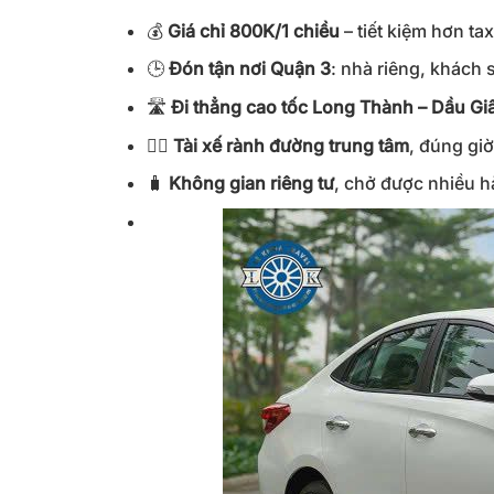
💰
Giá chỉ 800K/1 chiều
– tiết kiệm hơn ta
🕒
Đón tận nơi Quận 3
: nhà riêng, khách
🛣️
Đi thẳng cao tốc Long Thành – Dầu Gi
👨‍✈️
Tài xế rành đường trung tâm
, đúng giờ
🧳
Không gian riêng tư
, chở được nhiều h