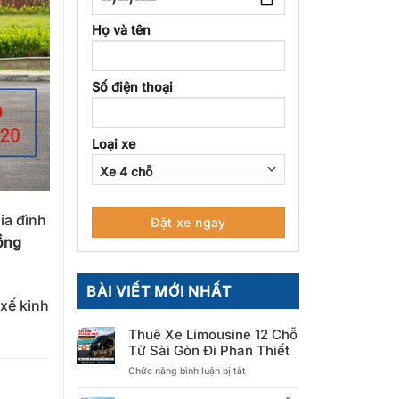
Họ và tên
Số điện thoại
Loại xe
ia đình
ồng
BÀI VIẾT MỚI NHẤT
 xế kinh
Thuê Xe Limousine 12 Chỗ
Từ Sài Gòn Đi Phan Thiết
ở
Chức năng bình luận bị tắt
Thuê
Xe